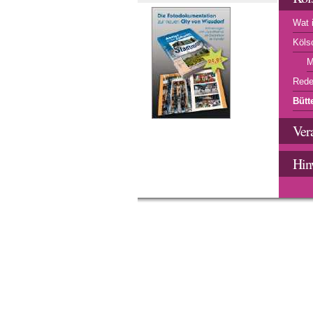
Wat i
Köls
M
Rede
Bütt
Ver
Hin