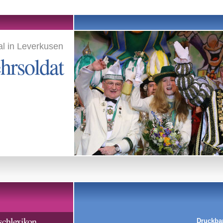
l in Leverkusen
rsoldat
schlexikon
Druckba