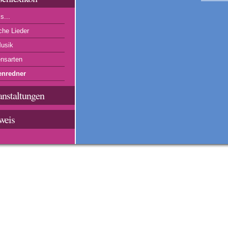
s...
che Lieder
usik
nsarten
enredner
anstaltungen
weis