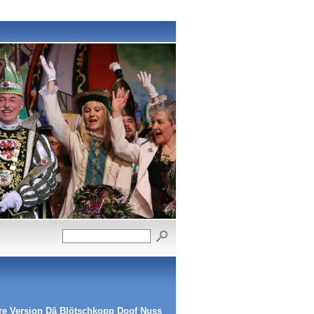
re Version
Dä Blötschkopp
Doof Nuss