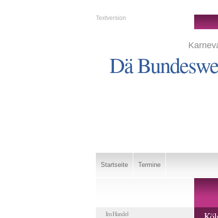
Textversion
Karneva
Dä Bundesweh
Startseite
Termine
Im Handel
Köl